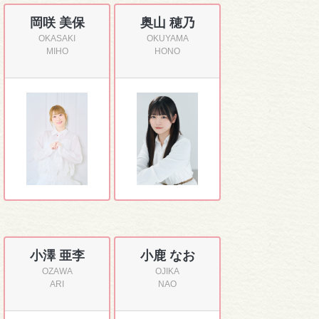
岡咲 美保
奥山 穂乃
OKASAKI
OKUYAMA
MIHO
HONO
小澤 亜李
小鹿 なお
OZAWA
OJIKA
ARI
NAO