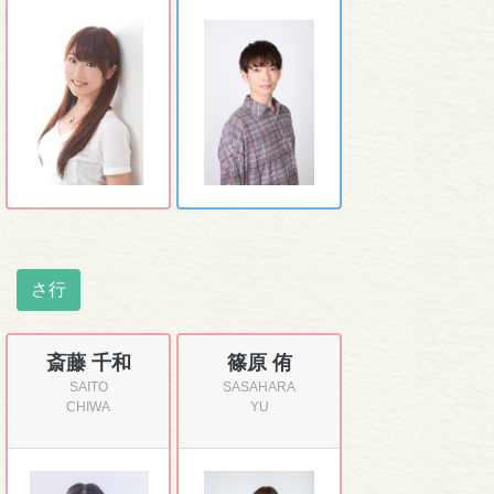
さ行
斎藤 千和
篠原 侑
SAITO
SASAHARA
CHIWA
YU