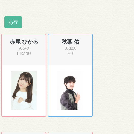
あ行
赤尾 ひかる
秋葉 佑
AKAO
AKIBA
HIKARU
YU