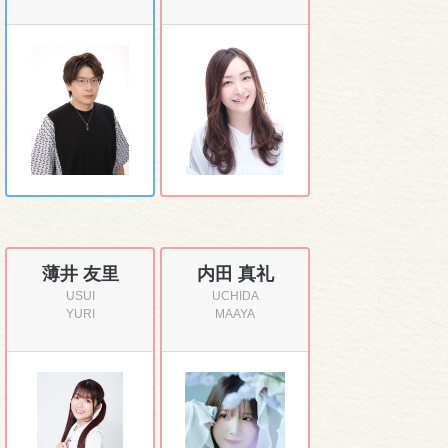
薄井 友里
内田 真礼
USUI
UCHIDA
YURI
MAAYA