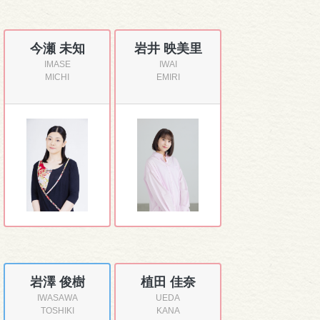
今瀬 未知
岩井 映美里
IMASE
IWAI
MICHI
EMIRI
岩澤 俊樹
植田 佳奈
IWASAWA
UEDA
TOSHIKI
KANA