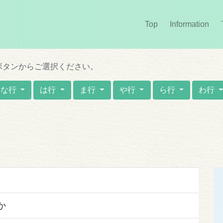
Top
Information
(cur
ボタンからご選択ください。
な行
は行
ま行
や行
ら行
わ行
か