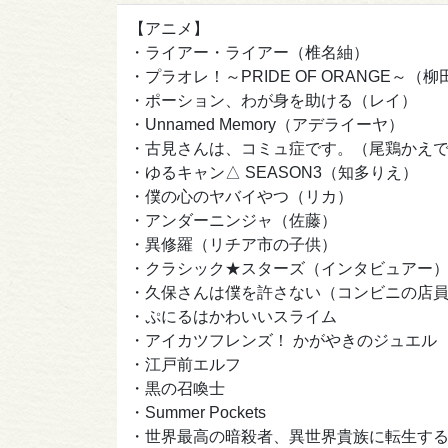
【アニメ】
・ライアー・ライアー（椎名紬）
・プラオレ！～PRIDE OF ORANGE～（
・ポーション、わが身を助ける（レイ）
・Unnamed Memory（アデライーヤ）
・古見さんは、コミュ症です。（尾鶏かえ
・ゆるキャン△ SEASON3（知多りえ）
・僕の心のヤバイやつ（リカ）
・アンダーニンジャ（佐藤）
・異修羅（リチア市の子供）
・クラシック★スターズ（インタビュアー
・久保さんは僕を許さない（コンビニの店
・ぷにるはかわいいスライム
・アイカツフレンズ！ かがやきのジュエル
・江戸前エルフ
・黒の召喚士
・Summer Pockets
・世界最高の暗殺者、異世界貴族に転生す