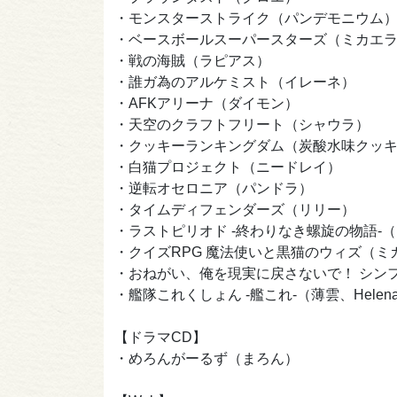
・モンスターストライク（パンデモニウム
・ベースボールスーパースターズ（ミカエ
・戦の海賊（ラピアス）
・誰ガ為のアルケミスト（イレーネ）
・AFKアリーナ（ダイモン）
・天空のクラフトフリート（シャウラ）
・クッキーランキングダム（炭酸水味クッ
・白猫プロジェクト（ニードレイ）
・逆転オセロニア（パンドラ）
・タイムディフェンダーズ（リリー）
・ラストピリオド -終わりなき螺旋の物語-
・クイズRPG 魔法使いと黒猫のウィズ（ミ
・おねがい、俺を現実に戻さないで！ シン
・艦隊これくしょん -艦これ-（薄雲、Helena、昭南、
【ドラマCD】
・めろんがーるず（まろん）