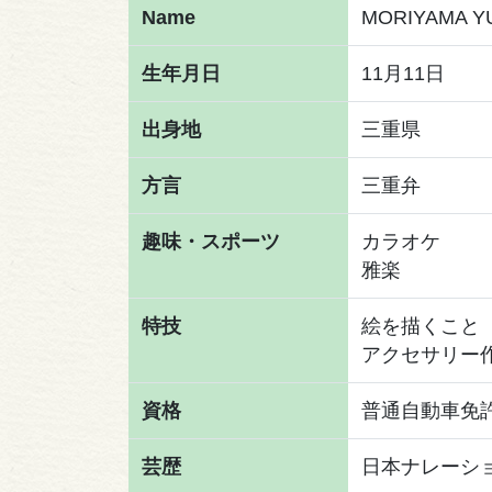
Name
MORIYAMA Y
生年月日
11月11日
出身地
三重県
方言
三重弁
趣味・スポーツ
カラオケ
雅楽
特技
絵を描くこと
アクセサリー
資格
普通自動車免
芸歴
日本ナレーシ