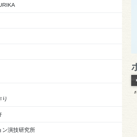
URIKA
作り
許
ョン演技研究所