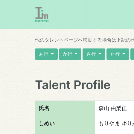
他のタレントページへ移動する場合は下記の
あ行
か行
さ行
た行
Talent Profile
氏名
森山 由梨佳
しめい
もりやま ゆり