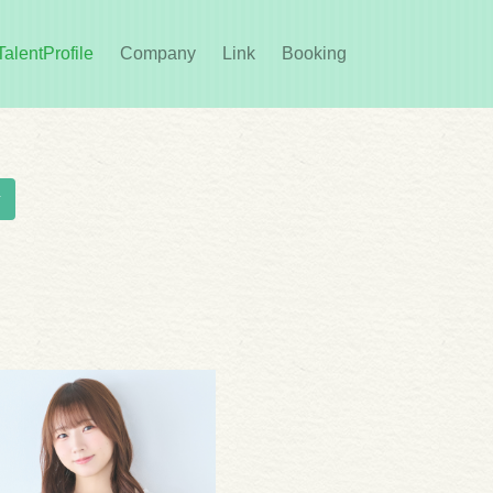
rent)
TalentProfile
Company
Link
Booking