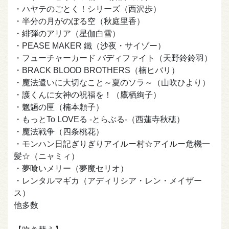
・ハヤテのごとく！シリーズ（西沢歩）
・半分の月がのぼる空（秋庭里香）
・緋弾のアリア（星伽白雪）
・PEASE MAKER 鐵（沙夜・サイゾー）
・フューチャーカード バディファイト（天野鈴鈴羽）
・BRACK BLOOD BROTHERS（楠ヒバリ）
・魔法遣いに大切なこと～夏のソラ～（山吹ひより）
・護くんに女神の祝福を！（鷹栖絢子）
・魍魎の匣（楠本頼子）
・もっとTo LOVEる -とらぶる-（西蓮寺秋穂）
・魔法戦争（四条桃花）
・モンハン日記ぎりぎりアイルー村☆アイルー危機一
髪☆（ニャミィ）
・夢喰いメリー（夢魔セリオ）
・レンタルマギカ（アディリシア・レン・メイザー
ス）
他多数