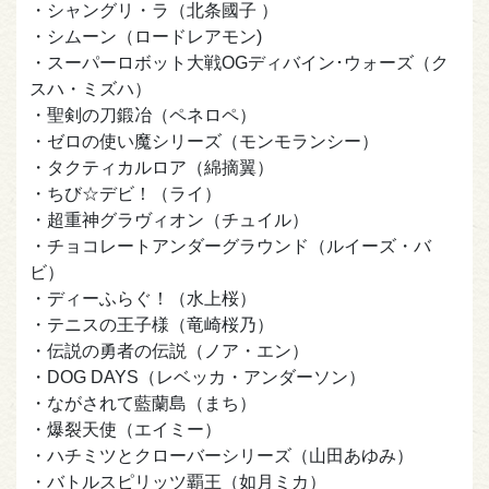
・シャングリ・ラ（北条國子 ）
・シムーン（ロードレアモン)
・スーパーロボット大戦OGディバイン･ウォーズ（ク
スハ・ミズハ）
・聖剣の刀鍛冶（ペネロペ）
・ゼロの使い魔シリーズ（モンモランシー）
・タクティカルロア（綿摘翼）
・ちび☆デビ！（ライ）
・超重神グラヴィオン（チュイル）
・チョコレートアンダーグラウンド（ルイーズ・バ
ビ）
・ディーふらぐ！（水上桜）
・テニスの王子様（竜崎桜乃）
・伝説の勇者の伝説（ノア・エン）
・DOG DAYS（レベッカ・アンダーソン）
・ながされて藍蘭島（まち）
・爆裂天使（エイミー）
・ハチミツとクローバーシリーズ（山田あゆみ）
・バトルスピリッツ覇王（如月ミカ）