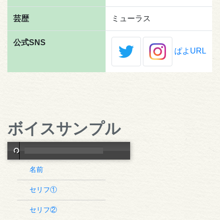
芸歴
ミューラス
公式SNS
ぱよURL
ボイスサンプル
名前
セリフ①
セリフ②