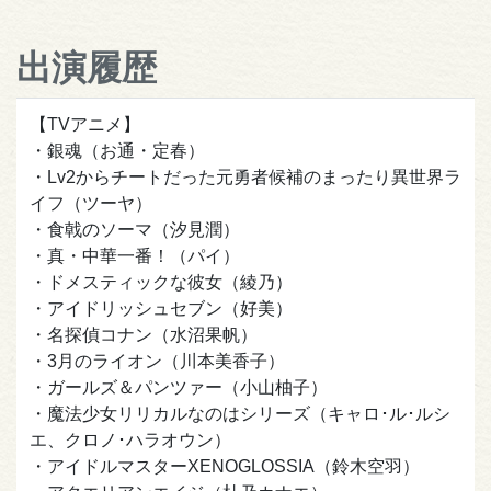
出演履歴
【TVアニメ】
・銀魂（お通・定春）
・Lv2からチートだった元勇者候補のまったり異世界ラ
イフ（ツーヤ）
・食戟のソーマ（汐見潤）
・真・中華一番！（パイ）
・ドメスティックな彼女（綾乃）
・アイドリッシュセブン（好美）
・名探偵コナン（水沼果帆）
・3月のライオン（川本美香子）
・ガールズ＆パンツァー（小山柚子）
・魔法少女リリカルなのはシリーズ（キャロ･ル･ルシ
エ、クロノ･ハラオウン）
・アイドルマスターXENOGLOSSIA（鈴木空羽）