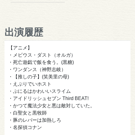
出演履歴
【アニメ】
・メビウス・ダスト（オルガ）
・死亡遊戯で飯を食う。(黒糖)
・ワンダンス（神野志岐）
・【推しの子】(笑美里の母)
・えぶりでいホスト
・ぷにるはかわいいスライム
・アイドリッシュセブン Third BEAT!
・かつて魔法少女と悪は敵対していた。
・白聖女と黒牧師
・豚のレバーは加熱しろ
・名探偵コナン