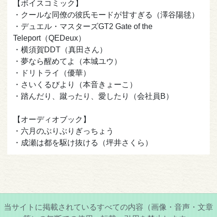
【ボイスコミック】
・クールな同僚の彼氏モードが甘すぎる（澤谷陽毬）
・デュエル・マスターズGT2 Gate of the
Teleport（QEDeux）
・横須賀DDT（真田さん）
・夢なら醒めてよ（本城ユウ）
・ドリトライ（優華）
・さいくるびより（本音きょーこ）
・踏んだり、蹴ったり、愛したり（会社員B）
【オーディオブック】
・六月のぶりぶりぎっちょう
・成瀬は都を駆け抜ける（坪井さくら）
当サイトに掲載されているすべての内容（画像・音声・文章