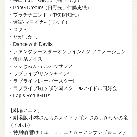
・神田川JET GIRLS（鶴野ひな）
・BanG Dream!（日野光、仁藤史織）
・プラチナエンド（中矢間知代）
・迷家-マヨイガ-（プゥ子）
・スタミュ
・だがしかし
・Dance with Devils
・ファンタシースターオンライン2 ジ アニメーション
・覆面系ノイズ
・マジきゅんっ!ルネッサンス
・ラブライブ!サンシャイン!!
・ラブライブ!スーパースター!!
・ラブライブ!虹ヶ咲学園スクールアイドル同好会
・Lapis Re:LiGHTs
【劇場アニメ】
・劇場版 小林さんちのメイドラゴン さみしがりやの竜
（イルル）
・特別編 響け！ユーフォニアム～アンサンブルコンテ