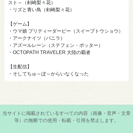
スト～（剣崎梨々花）
・リズと青い鳥（剣崎梨々花）
【ゲーム】
・ウマ娘 プリティーダービー（スイープトウショウ）
・アークナイツ（バニラ）
・アズールレーン（ステフェン・ポッター）
・OCTOPATH TRAVELER 大陸の覇者
【生配信】
・そしてちゅ～ぼ～からいなくなった
当サイトに掲載されているすべての内容（画像・音声・文章
等）の無断での使用・転載・引用を禁止します。