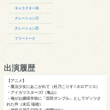
キャラクター④
ナレーション①
ナレーション②
フリートーク
出演履歴
【アニメ】
・魔法少女にあこがれて（杜乃こりす / ネロアリス）
・アイカツスターズ!（亀山）
・俺がお嬢様学校に「庶民サンプル」としてゲッツさ
れた件（末広 瑞穂）