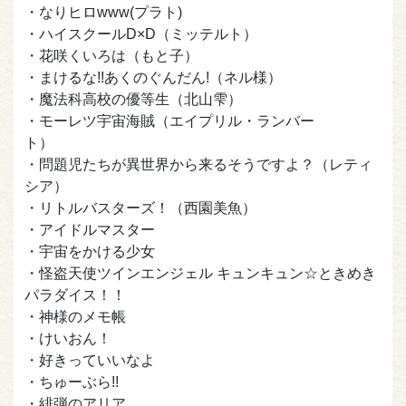
・なりヒロwww(プラト)
・ハイスクールD×D（ミッテルト）
・花咲くいろは（もと子）
・まけるな!!あくのぐんだん!（ネル様）
・魔法科高校の優等生（北山雫）
・モーレツ宇宙海賊（エイプリル・ランバー
ト）
・問題児たちが異世界から来るそうですよ？（レティ
シア）
・リトルバスターズ！（西園美魚）
・アイドルマスター
・宇宙をかける少女
・怪盗天使ツインエンジェル キュンキュン☆ときめき
パラダイス！！
・神様のメモ帳
・けいおん！
・好きっていいなよ
・ちゅーぶら!!
・緋弾のアリア