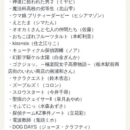
・神達に拾われた男２（ミヤビ）
・魔法科高校の劣等生（北山雫）
・ウマ娘 プリティーダービー（ヒシアマゾン）
・えとたま（シマたん）
・オオカミさんと七人の仲間たち（佐藤）
・おちこぼれフルーツタルト（本町利音）
・kiss×sis（住之江りこ）
・キューティクル探偵因幡（ノア）
・幻影ヲ駆ケル太陽（白金ぎんか）
・ゴクジョッ。～極楽院女子高寮物語～（栃木駅前商
店街のいわい商店の南浦和さん）
・サクラクエスト（鈴木杏志）
・ズーブルズ！（コロン）
・スロウスタート（今井千尋）
・聖痕のクェイサーⅡ（皐月あやめ）
・そふてにっ（水森あずさ）
・探偵チームKZ事件ノート（立花彩）
・電波教師（鬼頭ミホ）
・DOG DAYS（ジョーヌ・クラフティ）