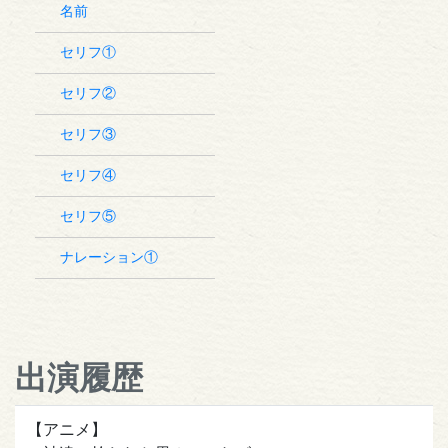
名前
セリフ①
セリフ②
セリフ③
セリフ④
セリフ⑤
ナレーション①
出演履歴
【アニメ】