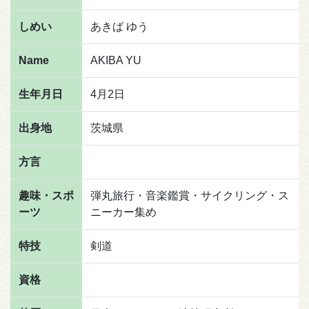
しめい
あきば ゆう
Name
AKIBA YU
生年月日
4月2日
出身地
茨城県
方言
趣味・スポ
弾丸旅行・音楽鑑賞・サイクリング・ス
ーツ
ニーカー集め
特技
剣道
資格