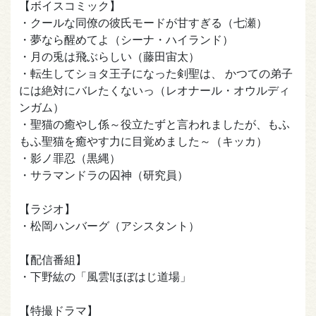
【ボイスコミック】
・クールな同僚の彼氏モードが甘すぎる（七瀬）
・夢なら醒めてよ（シーナ・ハイランド）
・月の兎は飛ぶらしい（藤田宙太）
・転生してショタ王子になった剣聖は、 かつての弟子
には絶対にバレたくないっ（レオナール・オウルディ
ンガム）
・聖猫の癒やし係～役立たずと言われましたが、もふ
もふ聖猫を癒やす力に目覚めました～（キッカ）
・影ノ罪忍（黒縄）
・サラマンドラの囚神（研究員）
【ラジオ】
・松岡ハンバーグ（アシスタント）
【配信番組】
・下野紘の「風雲!ほぼはじ道場」
【特撮ドラマ】