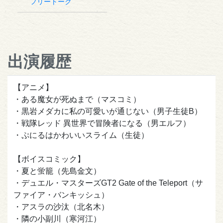
フリートーク
出演履歴
【アニメ】
・ある魔女が死ぬまで（マスコミ）
・黒岩メダカに私の可愛いが通じない（男子生徒B）
・戦隊レッド 異世界で冒険者になる（男エルフ）
・ぷにるはかわいいスライム（生徒）
【ボイスコミック】
・夏と蛍籠（先島金文）
・デュエル・マスターズGT2 Gate of the Teleport（サ
ファイア・バンキッシュ）
・アスラの沙汰（北名木）
・隣の小副川（寒河江）