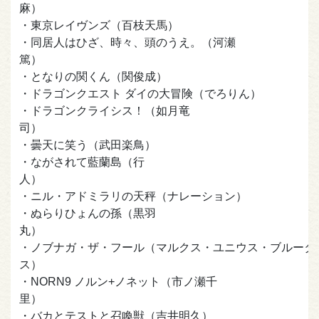
麻）
・東京レイヴンズ（百枝天馬）
・同居人はひざ、時々、頭のうえ。（河瀬
篤）
・となりの関くん（関俊成）
・ドラゴンクエスト ダイの大冒険（でろりん）
・ドラゴンクライシス！（如月竜
司）
・曇天に笑う（武田楽鳥）
・ながされて藍蘭島（行
人）
・ニル・アドミラリの天秤（ナレーション）
・ぬらりひょんの孫（黒羽
丸）
・ノブナガ・ザ・フール（マルクス・ユニウス・ブルータ
ス）
・NORN9 ノルン+ノネット（市ノ瀬千
里）
・バカとテストと召喚獣（吉井明久）