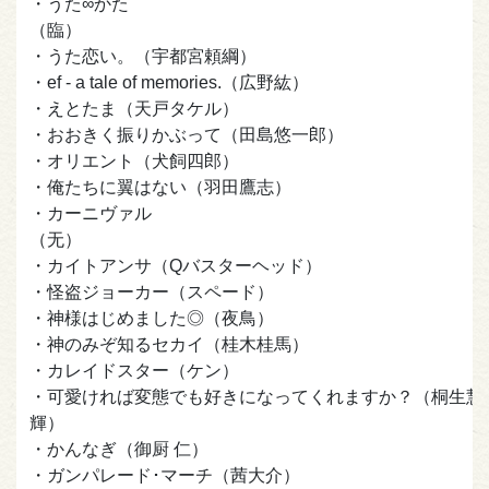
・うた∞かた
（臨）
・うた恋い。（宇都宮頼綱）
・ef - a tale of memories.（広野紘）
・えとたま（天戸タケル）
・おおきく振りかぶって（田島悠一郎）
・オリエント（犬飼四郎）
・俺たちに翼はない（羽田鷹志）
・カーニヴァル
（无）
・カイトアンサ（Qバスターヘッド）
・怪盗ジョーカー（スペード）
・神様はじめました◎（夜鳥）
・神のみぞ知るセカイ（桂木桂馬）
・カレイドスター（ケン）
・可愛ければ変態でも好きになってくれますか？（桐生慧
輝）
・かんなぎ（御厨 仁）
・ガンパレード･マーチ（茜大介）