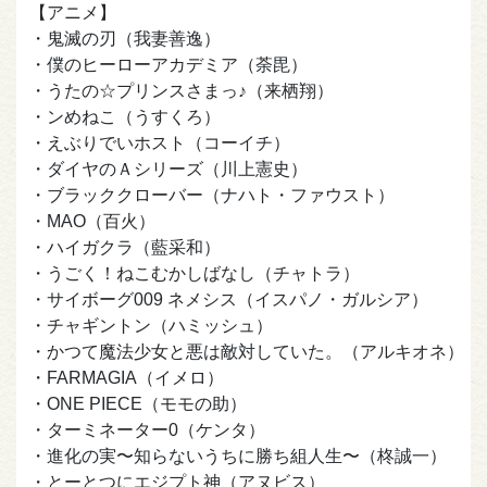
【アニメ】
・鬼滅の刃（我妻善逸）
・僕のヒーローアカデミア（荼毘）
・うたの☆プリンスさまっ♪（来栖翔）
・ンめねこ（うすくろ）
・えぶりでいホスト（コーイチ）
・ダイヤのＡシリーズ（川上憲史）
・ブラッククローバー（ナハト・ファウスト）
・MAO（百火）
・ハイガクラ（藍采和）
・うごく！ねこむかしばなし（チャトラ）
・サイボーグ009 ネメシス（イスパノ・ガルシア）
・チャギントン（ハミッシュ）
・かつて魔法少女と悪は敵対していた。（アルキオネ）
・FARMAGIA（イメロ）
・ONE PIECE（モモの助）
・ターミネーター0（ケンタ）
・進化の実〜知らないうちに勝ち組人生〜（柊誠一）
・とーとつにエジプト神（アヌビス）