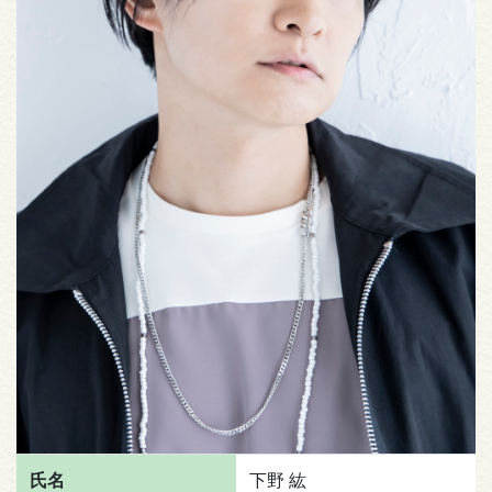
氏名
下野 紘