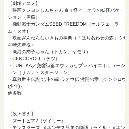
【劇場アニメ】
・映画クレヨンしんちゃん 奇々怪々！オラの妖怪バケー
ション（唐蔵）
・機動戦士ガンダムSEED FREEDOM（オルフェ・ラ
ム・タオ）
・映画ざんねんないきもの事典（「はちあわせの森」ウサ
ギ崎先輩役）
・漁港の肉子ちゃん（トカゲ、ヤモリ）
・CENCOROLL（テツ）
・EUREKA／交響詩篇エウレカセブン ハイエボリューシ
ョン（サムナ・スタージョン）
・真救世主伝説 北斗の拳 ラオウ伝 激闘の章（ケンシロウ
(少年)）
他多数
【吹き替え】
・ズートピア2（ゲイリー）
・モンスターズ: メネンデス兄弟の物語（ライル・メネン