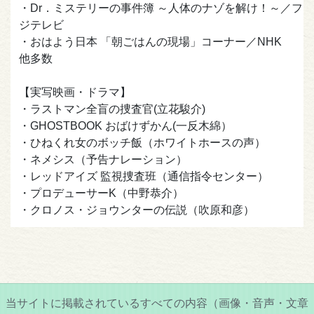
・Dr．ミステリーの事件簿 ～人体のナゾを解け！～／フ
ジテレビ
・おはよう日本 「朝ごはんの現場」コーナー／NHK
他多数
【実写映画・ドラマ】
・ラストマン全盲の捜査官(立花駿介)
・GHOSTBOOK おばけずかん(一反木綿）
・ひねくれ女のボッチ飯（ホワイトホースの声）
・ネメシス（予告ナレーション）
・レッドアイズ 監視捜査班（通信指令センター）
・プロデューサーK（中野恭介）
・クロノス・ジョウンターの伝説（吹原和彦）
当サイトに掲載されているすべての内容（画像・音声・文章