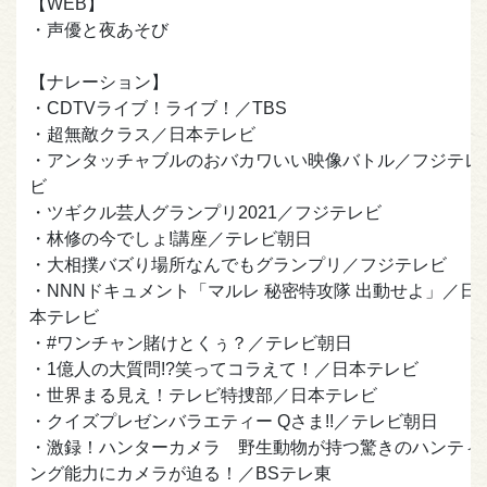
【WEB】
・声優と夜あそび
【ナレーション】
・CDTVライブ！ライブ！／TBS
・超無敵クラス／日本テレビ
・アンタッチャブルのおバカワいい映像バトル／フジテレ
ビ
・ツギクル芸人グランプリ2021／フジテレビ
・林修の今でしょ!講座／テレビ朝日
・大相撲バズり場所なんでもグランプリ／フジテレビ
・NNNドキュメント「マルレ 秘密特攻隊 出動せよ」／日
本テレビ
・#ワンチャン賭けとくぅ？／テレビ朝日
・1億人の大質問!?笑ってコラえて！／日本テレビ
・世界まる見え！テレビ特捜部／日本テレビ
・クイズプレゼンバラエティー Qさま!!／テレビ朝日
・激録！ハンターカメラ 野生動物が持つ驚きのハンティ
ング能力にカメラが迫る！／BSテレ東