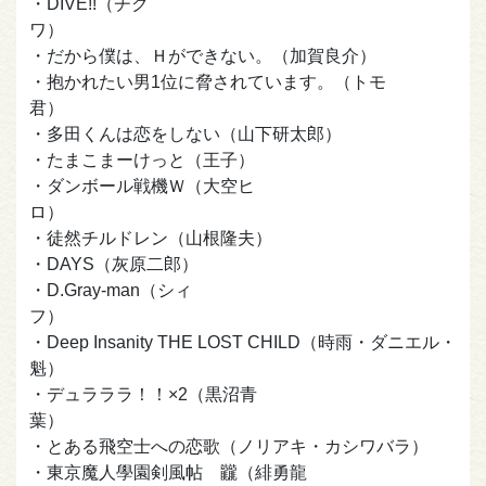
・DIVE!!（チク
ワ）
・だから僕は、Ｈができない。（加賀良介）
・抱かれたい男1位に脅されています。（トモ
君）
・多田くんは恋をしない（山下研太郎）
・たまこまーけっと（王子）
・ダンボール戦機Ｗ（大空ヒ
ロ）
・徒然チルドレン（山根隆夫）
・DAYS（灰原二郎）
・D.Gray-man（シィ
フ）
・Deep Insanity THE LOST CHILD（時雨・ダニエル・
魁）
・デュラララ！！×2（黒沼青
葉）
・とある飛空士への恋歌（ノリアキ・カシワバラ）
・東京魔人學園剣風帖 龖（緋勇龍