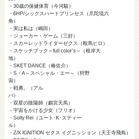
・30歳の保健体育（今河駿）
・6HP/シックスハートプリンセス（爪陀琉六
角）
・実は私は（嶋田）
・ジョーカー・ゲーム（三好）
・スカーレッドライダーゼクス（鞍馬ヒロ）
・スケッチブック～full color’s～（根岸大
地）
・SKET DANCE（椿佐介）
・S・A～スペシャル・エー～（狩野
宙）
・戦勇。（アル
バ）
・双星の陰陽師（鸕宮天馬）
・宇宙をかける少女（フリオ）
・Solty Rei（ユート･K･スティー
ル）
・Z/X IGNITION ゼクス イグニッション（天王寺飛鳥）