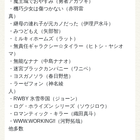
・魔王城でおやすみ（勇者アカツキ）
・機巧少女は傷つかない（赤羽雷
真）
・継母の連れ子が元カノだった（伊理戸水斗）
・みつどもえ（矢部智）
・ミルキィホームズ（ラット）
・無責任ギャラクシー☆タイラー（ヒトシ・ヤシオ
マ）
・無能なナナ（中島ナナオ）
・迷宮ブラックカンパニー（ワニベ）
・ヨスガノソラ（春日野悠）
・ラーゼフォン（神名綾
人）
・RWBY 氷雪帝国（ジョーン）
・ログ・ホライズン シリーズ（ソウジロウ）
・ロマンティック・キラー（織田真斗）
・WWW.WORKING!!（河野拓哉）
他多数