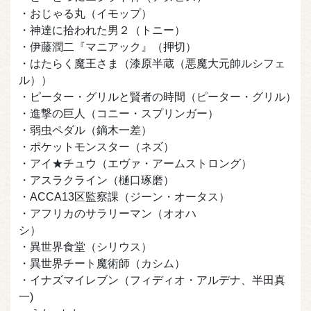
・おじゃる丸（イモップ）
・神達に拾われた男２（トニー）
・伊藤潤二『マニアック』（押切）
・はたらく魔王さま（漆原半蔵（悪魔大元帥ルシフェ
ル））
・ピーター・グリルと賢者の時間（ピーター・グリル）
・進撃の巨人（コニー・スプリンガー）
・弱虫ペダル（鏑木一差）
・ポケットモンスター（ネズ）
・アイ★チュウ（エヴァ・アームストロング）
・アスラクライン（樋口琢磨）
・ACCA13区監察課（ジーン・オータス）
・アフリカのサラリーマン（オオハ
シ）
・異世界食堂（シリウス）
・異世界チート魔術師（カシム）
・イナズマイレブン（フィディオ・アルデナ、半田真
一)