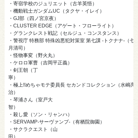
・寄宿学校のジュリエット（古羊英悟）
・機動戦士ガンダムUC（タクヤ・イレイ）
・GJ部（四ノ宮京夜）
・CLUSTER EDGE（アゲート・フローライト）
・グランクレスト戦記（セルジュ・コンスタンス）
・警視庁 特務部 特殊凶悪犯対策室 第七課 -トクナナ-（七
月清司）
・怪物事変（野火丸）
・ケロロ軍曹（吉岡平正義）
・剣王朝（丁
寧）
・極上!!めちゃモテ委員長 セカンドコレクション（水嶋亮
治）
・琴浦さん（室戸大
智）
・殺し愛（ソン・リャンハ）
・SERVAMP-サーヴァンプ-（有栖院御園）
・サクラクエスト（山
田）