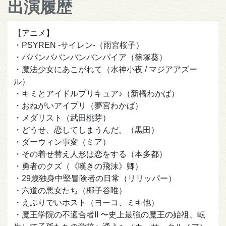
出演履歴
【アニメ】
・PSYREN -サイレン-（雨宮桜子）
・ババンババンバンバンパイア（篠塚葵）
・魔法少女にあこがれて（水神小夜 / マジアアズー
ル）
・キミとアイドルプリキュア♪（新橋わかば）
・おねがいアイプリ（夢宮わかば）
・メダリスト（武田桃芽）
・どうせ、恋してしまうんだ。（黒田）
・ダーウィン事変（ミア）
・その着せ替え人形は恋をする（本多都）
・勇者のクズ（《嘆きの飛沫》卿）
・29歳独身中堅冒険者の日常（リリッパー）
・六道の悪女たち（椰子谷唯）
・えぶりでいホスト（ヨーコ、ミキ他）
・魔王学院の不適合者II 〜史上最強の魔王の始祖、転