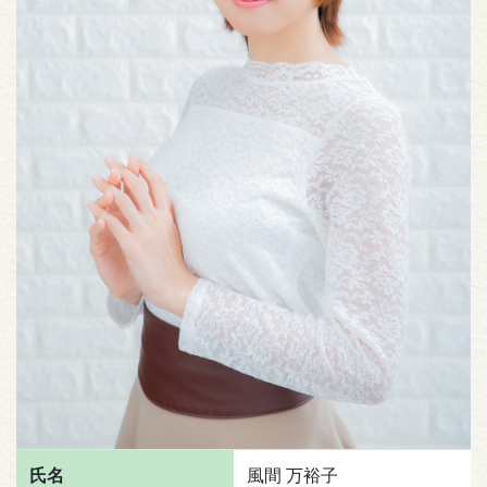
氏名
風間 万裕子