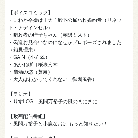
【ボイスコミック】
・にわか令嬢は王太子殿下の雇われ婚約者（リネッ
ト・アディンセル）
・暗殺者の暗子ちゃん（霧隠ミスト）
・偽造お見合いなのになぜかプロポーズされました
（船見理来）
・GAIN（小石翠）
・あかね噺（桜咲真幸）
・幽焔の悠（黄泉）
・大人はわかってくれない（御園風香）
【ラジオ】
・りすLOG 風間万裕子の風のまにまに
【動画配信番組】
・風間万裕子と小鹿なおは もっと知りたい！