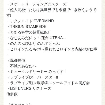
・スケートリーディング☆スターズ
・超人高校生たちは異世界でも余裕で生き抜くようで
す!
・テクノロイド OVERMIND
・TRIGUN STAMPEDE
・とある科学の超電磁砲T
・なむあみだ仏っ！-蓮台 UTENA-
・のんのんびより のんすとっぷ
・ヒロインたるもの!～嫌われヒロインと内緒のお仕事
～
・風都探偵
・不滅のあなたへ
・ミュークルドリーミー みっくす!
・ラブライブ!スーパースター!!
・ラブライブ!虹ヶ咲学園スクールアイドル同好会
・LISTENERS リスナーズ
他多数