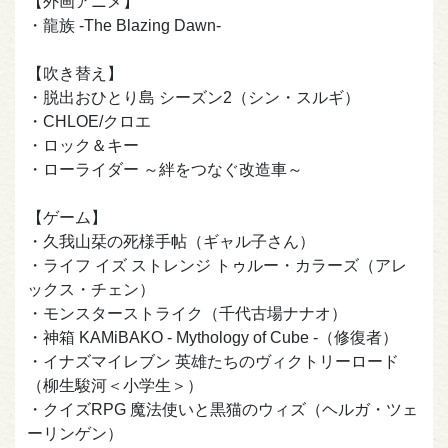
【外画アニメ】
・龍族 -The Blazing Dawn-
【吹き替え】
・脱出おひとり島 シーズン2（シン・スルギ）
・CHLOE/クロエ
・ロック＆キー
・ローライダー ～絆をつなぐ改造車～
【ゲーム】
・久我山栞の死様手帖（ギャル子さん）
・ライフ イズ ストレンジ トゥルー・カラーズ（アレ
ックス・チェン）
・モンスターストライク（千代古場ナナオ）
・神箱 KAMiBAKO - Mythology of Cube -（修復者）
・イナズマイレブン 英雄たちのヴィクトリーロード
（柳生駿河＜小学生＞）
・クイズRPG 魔法使いと黒猫のウィズ（ヘルガ・ツェ
ーリンゲン）