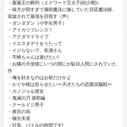
・薔薇王の葬列（エドワード王太子(幼少期)）
・味方が弱すぎて補助魔法に徹していた宮廷魔法師、
追放されて最強を目指す（声）
・ダンダダン（小学生男子）
・アイカツフレンズ！
・アクダマドライブ
・イエスタデイをうたって
・イジらないで、長瀞さん
・宇崎ちゃんは遊びたい!
・お隣の天使様にいつの間にか駄目人間にされていた
件
・俺を好きなのはお前だけかよ
・かぐや様は告らせたい〜天才たちの恋愛頭脳戦〜
・カノジョも彼女
・鬼滅の刃 遊郭編
・クールドジ男子
・後宮の烏
・極主夫道
・社長、バトルの時間です!