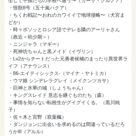
生して子孫たちの学校へ通う〜（カーサ・クルノア）
・怪獣8号（五十嵐ハクア）
・ちくわ戦記〜おれのカワイイで地球侵略〜（犬宮ま
どか）
・時々ボソッとロシア語でデレる隣のアーリャさん
（政近＜幼少期＞）
・ニンジャラ（マギー）
・死神坊ちゃんと黒メイド（イヴリン）
・Lv2からチートだった元勇者候補のまったり異世界ラ
イフ（アナウンス）
・86-エイティシックス-（マイナ・ヤトミカ）
・ウマ娘 シンデレラグレイ（メイクンツカサ）
・巨神と氷華の城（しょうちゃん）
・キングスレイド 意志を継ぐものたち（森）
・事情を知らない転校生がグイグイくる。（黒川純
子）
・佐々木と宮野（双葉楓）
・ダンジョンに出会いを求めるのは間違っているだろ
うかIII（アルル）