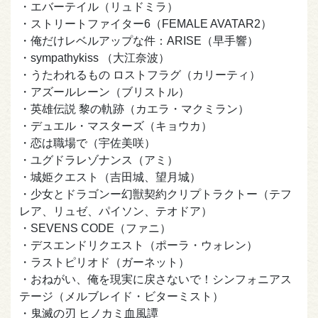
・エバーテイル（リュドミラ）
・ストリートファイター6（FEMALE AVATAR2）
・俺だけレベルアップな件：ARISE（早手響）
・sympathykiss （大江奈波）
・うたわれるもの ロストフラグ（カリーティ）
・アズールレーン（ブリストル）
・英雄伝説 黎の軌跡（カエラ・マクミラン）
・デュエル・マスターズ（キョウカ）
・恋は職場で（宇佐美咲）
・ユグドラレゾナンス（アミ）
・城姫クエスト（吉田城、望月城）
・少女とドラゴンー幻獣契約クリプトラクトー（テフ
レア、リュゼ、パイソン、テオドア）
・SEVENS CODE（ファニ）
・デスエンドリクエスト（ポーラ・ウォレン）
・ラストピリオド（ガーネット）
・おねがい、俺を現実に戻さないで！シンフォニアス
テージ（メルブレイド・ビターミスト）
・鬼滅の刃 ヒノカミ血風譚