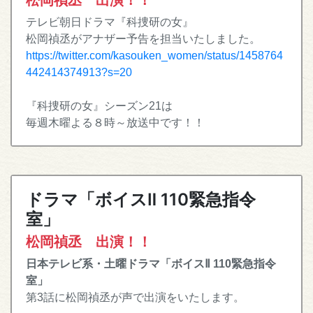
松岡禎丞 出演！！
テレビ朝日ドラマ『科捜研の女』
松岡禎丞がアナザー予告を担当いたしました。
https://twitter.com/kasouken_women/status/1458764
442414374913?s=20
『科捜研の女』シーズン21は
毎週木曜よる８時～放送中です！！
ドラマ「ボイスⅡ 110緊急指令
室」
松岡禎丞 出演！！
日本テレビ系・土曜ドラマ「ボイスⅡ 110緊急指令
室」
第3話に松岡禎丞が声で出演をいたします。