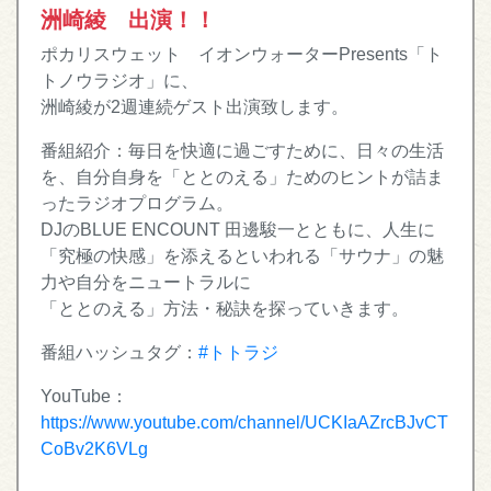
洲崎綾 出演！！
ポカリスウェット イオンウォーターPresents「ト
トノウラジオ」に、
洲崎綾が2週連続ゲスト出演致します。
番組紹介：毎日を快適に過ごすために、日々の生活
を、自分自身を「ととのえる」ためのヒントが詰ま
ったラジオプログラム。
DJのBLUE ENCOUNT 田邊駿一とともに、人生に
「究極の快感」を添えるといわれる「サウナ」の魅
力や自分をニュートラルに
「ととのえる」方法・秘訣を探っていきます。
番組ハッシュタグ：
#トトラジ
YouTube：
https://www.youtube.com/channel/UCKIaAZrcBJvCT
CoBv2K6VLg