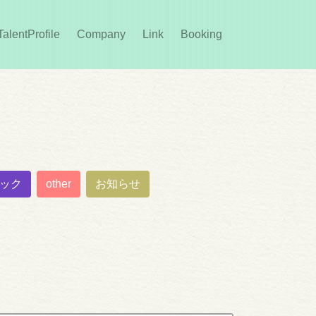
rent)
TalentProfile
Company
Link
Booking
ック
other
お知らせ