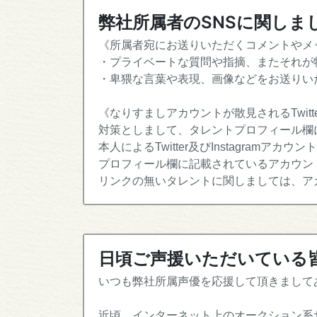
弊社所属者のSNSに関しま
《所属者宛にお送りいただくコメントやメッ
・プライベートな質問や指摘、またそれが
・卑猥な言葉や表現、画像などをお送りい
《なりすましアカウントが散見されるTwitter
対策としまして、タレントプロフィール欄
本人によるTwitter及びInstagramアカウン
プロフィール欄に記載されているアカウン
リンクの無いタレントに関しましては、ア
日頃ご声援いただいている
いつも弊社所属声優を応援して頂きまして
近頃、インターネット上のオークション系