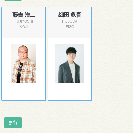
藤吉 浩二
細田 叡吾
FUJIYOSHI
HOSODA
KOJI
EIGO
ま行