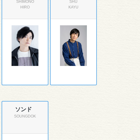
SHIMONO
SHU
HIRO
KAYU
ソンド
SOUNGDOK