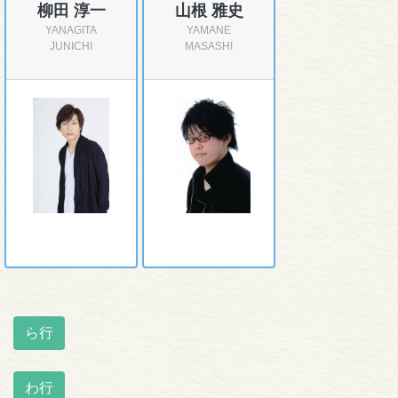
柳田 淳一
山根 雅史
YANAGITA
YAMANE
JUNICHI
MASASHI
ら行
わ行