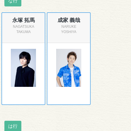
な行
永塚 拓馬
成家 義哉
NAGATSUKA
NARUKE
TAKUMA
YOSHIYA
は行