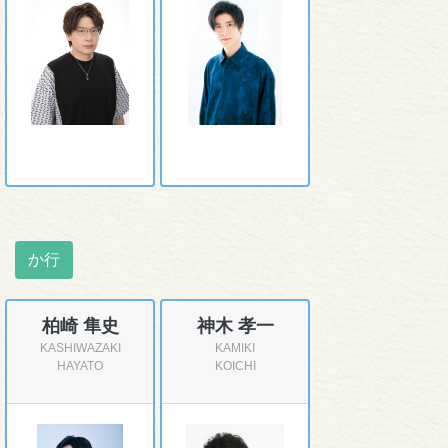
か行
柏崎 隼史
神木 孝一
KASHIWAZAKI
KAMIKI
HAYATO
KOICHI