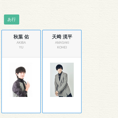
あ行
秋葉 佑
天﨑 滉平
AKIBA
AMASAKI
YU
KOHEI