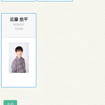
近藤 悠平
KONDO
YUHEI
さ行