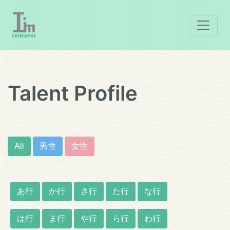
Talent Profile
All
男性
女性
あ行
か行
さ行
た行
な行
は行
ま行
や行
ら行
わ行