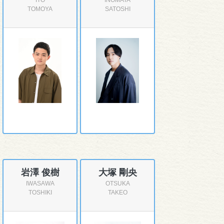
ITO
INOMATA
TOMOYA
SATOSHI
岩澤 俊樹
大塚 剛央
IWASAWA
OTSUKA
TOSHIKI
TAKEO