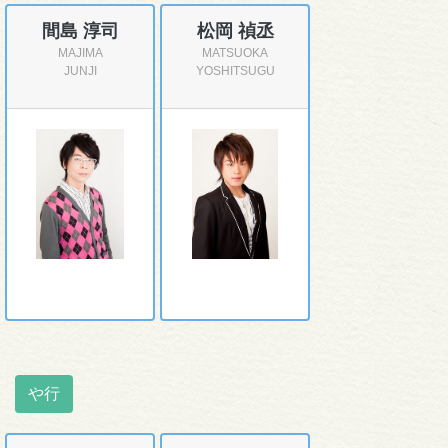
間島 淳司
松岡 禎丞
MAJIMA
MATSUOKA
JUNJI
YOSHITSUGU
や行