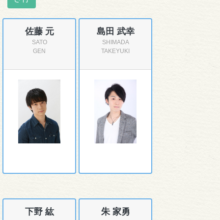
佐藤 元
島田 武幸
SATO
SHIMADA
GEN
TAKEYUKI
下野 紘
朱 家勇