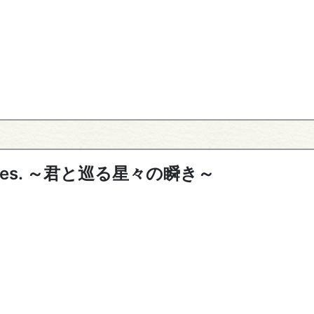
y Fes. ～君と巡る星々の瞬き～