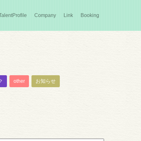
rent)
TalentProfile
Company
Link
Booking
ク
other
お知らせ