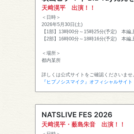
天﨑滉平 出演！！
＜日時＞
2026年5月30日(土)
【1部】13時00分～15時25分(予定) 本編
【2部】16時00分～18時16分(予定) 本編
＜場所＞
都内某所
詳しくは公式サイトをご確認くださいませ
『ヒプノシスマイク』オフィシャルサイト
NATSLIVE FES 2026
天﨑滉平・薮島朱音 出演！！
＜日時＞