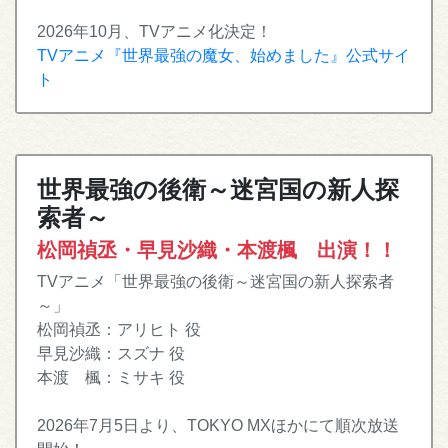
2026年10月、TVアニメ化決定！
TVアニメ『世界最強の魔女、始めました』公式サイ
ト
世界最強の後衛～迷宮国の新人探
索者～
松岡禎丞・早見沙織・本渡楓 出演！！
TVアニメ「世界最強の後衛～迷宮国の新人探索者
～」
松岡禎丞：アリヒト 役
早見沙織：スズナ 役
本渡 楓：ミサキ 役
2026年7月5日より、TOKYO MXほかにて順次放送